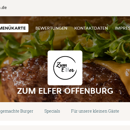
o.de
MENÜKARTE
BEWERTUNGEN
KONTAKTDATEN
IMPRE
ZUM ELFER OFFENBURG
gemachte Burger
Specials
Für unsere kleinen Gäste